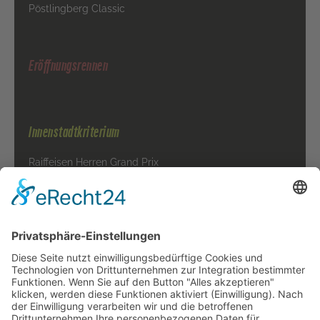
Pöstlingberg Classic
Eröffnungsrennen
Innenstadtkriterium
Raiffeisen Herren Grand Prix
Raiffeisen Damen Grand Prix
BOA Kids - Race
VIP-Tickets
Presse
Sponsoren
Veranstalter