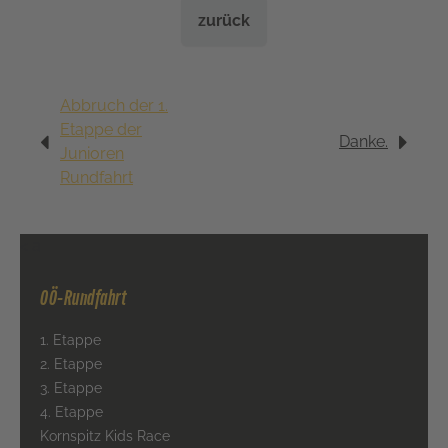
zurück
Abbruch der 1.
Etappe der
Danke.
Junioren
Rundfahrt
< a
OÖ-Rundfahrt
1. Etappe
2. Etappe
3. Etappe
4. Etappe
Kornspitz Kids Race