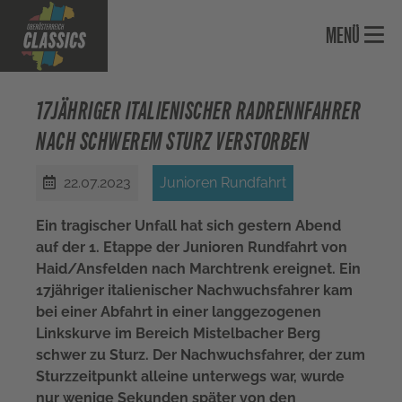
MENÜ
Skip to main navigation
Skip to main content
Skip to page footer
17JÄHRIGER ITALIENISCHER RADRENNFAHRER
NACH SCHWEREM STURZ VERSTORBEN
22.07.2023
Junioren Rundfahrt
Ein tragischer Unfall hat sich gestern Abend
auf der 1. Etappe der Junioren Rundfahrt von
Haid/Ansfelden nach Marchtrenk ereignet. Ein
17jähriger italienischer Nachwuchsfahrer kam
bei einer Abfahrt in einer langgezogenen
Linkskurve im Bereich Mistelbacher Berg
schwer zu Sturz. Der Nachwuchsfahrer, der zum
Sturzzeitpunkt alleine unterwegs war, wurde
nur wenige Sekunden später von den