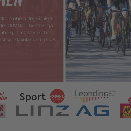
ell die oberösterreichische
 der ÖRV Rad-Bundesliga.
hberg, der als typischer
st spektakulär und gilt als