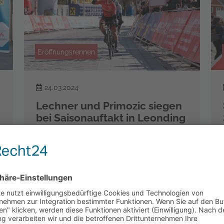
Eröffnungsrennen
24.03.2024
Lechner und Primozic siegen
bei Saisonauftakt in Leonding
Bei Temperaturen von nur 6 Grad Celsius
wurde heute die road cycling league
Austria 2024 in Leonding gestartet. Mit
insgesamt 414 Nennungen in allen…
weiterlesen