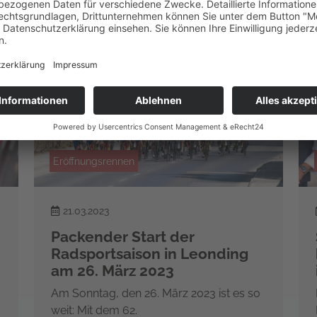
Eröffnungsrennen
21.03.2023
Packender Start der
Radsportsaison in Leonding
am 26. März 2023
Am Sonntag, den 26. März 2023 ist es so
weit: Mit dem 62.