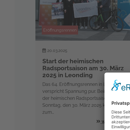
Eröffnungsrennen
20.03.2025
Start der heimischen
Radsportsaison am 30. März
2025 in Leonding
Das 64. Eröffnungsrennen in Leonding
verspricht Spannung pur. Beim Auftakt
der heimischen Radsportsaison am
Sonntag, den 30. März 2025 kommt es
zum…
weiterlesen