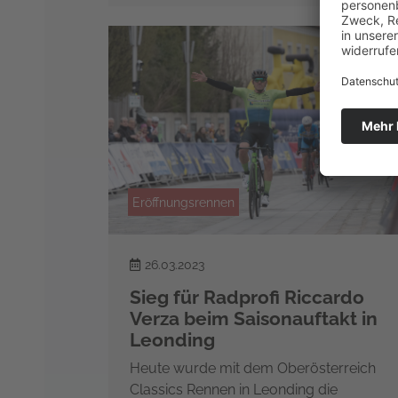
Eröffnungsrennen
26.03.2023
Sieg für Radprofi Riccardo
Verza beim Saisonauftakt in
Leonding
Heute wurde mit dem Oberösterreich
Classics Rennen in Leonding die