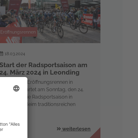
Eröffnungsrennen
18.03.2024
Start der Radsportsaison am
24. März 2024 in Leonding
Mit dem 63. Eröffnungsrennen in
Leonding startet am Sonntag, den 24.
März 2024 die Radsportsaison in
Österreich. Beim traditionsreichen
Klassiker…
weiterlesen