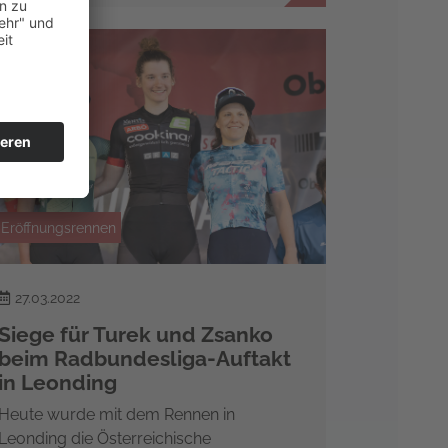
Eröffnungsrennen
27.03.2022
Siege für Turek und Zsanko
beim Radbundesliga-Auftakt
in Leonding
Heute wurde mit dem Rennen in
Leonding die Österreichische