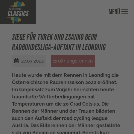
MENÜ
Skip to main navigation
Skip to main content
Skip to page footer
SIEGE FÜR TUREK UND ZSANKO BEIM
RADBUNDESLIGA-AUFTAKT IN LEONDING
27.03.2022
Eröffnungsrennen
Heute wurde mit dem Rennen in Leonding die
Österreichische Radrennsaison 2022 eröffnet.
Im Gegensatz zum Vorjahr herrschten heute
traumhafte Wetterbedingungen mit
Temperaturen um die 20 Grad Celsius. Die
Rennen der Männer und der Frauen bildeten
auch den Auftakt der road cycling league
Austria. Das Eliterennen der Männer gestaltete
sich von Beginn an spannend. Bereits kurz