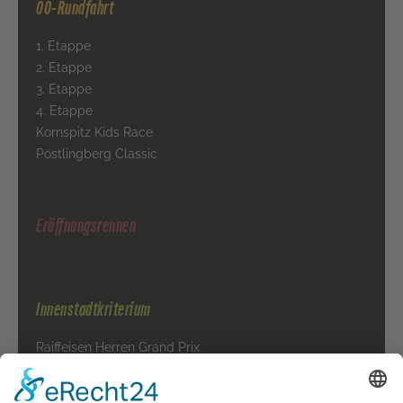
OÖ-Rundfahrt
1. Etappe
2. Etappe
3. Etappe
4. Etappe
Kornspitz Kids Race
Pöstlingberg Classic
Eröffnungsrennen
Innenstadtkriterium
Raiffeisen Herren Grand Prix
Raiffeisen Damen Grand Prix
BOA Kids - Race