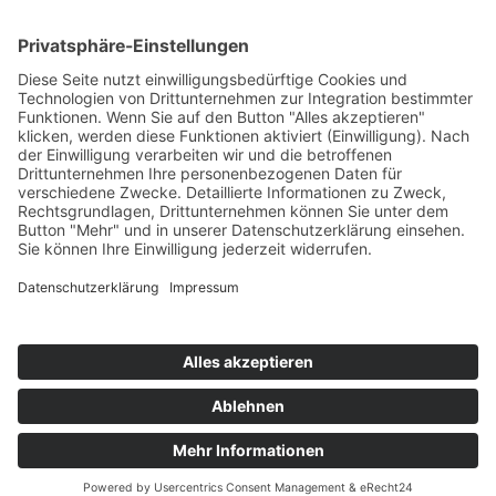
VIP-Tickets
Presse
Sponsoren
Veranstalter
Junioren-Rundfahrt
1. Etappe
2. Etappe
3. Etappe
Kontakt
Impressum
Sitemap
Datenschutz
©2025 Upper Austria Classics – Alle Rechte vorbehalten
Social Media:
Facebook
Instagram
YouTube