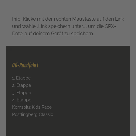
Info: Klicke mit der rechten Maustaste auf den Link
und wähle „Link speichern unter…“, um die GPX-
Datei auf deinem Gerät zu speichern.
< a
OÖ-Rundfahrt
1. Etappe
2. Etappe
3. Etappe
4. Etappe
Kornspitz Kids Race
Pöstlingberg Classic