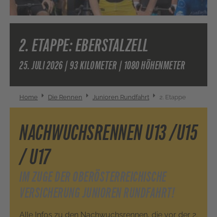
2. ETAPPE: EBERSTALZELL
25. JULI 2026 | 93 KILOMETER | 1080 HÖHENMETER
You are here:
Home
Die Rennen
Junioren Rundfahrt
2. Etappe
NACHWUCHSRENNEN U13 /U15
/ U17
IM ZUGE DER OBERÖSTERREICHISCHE
VERSICHERUNG JUNIOREN RUNDFAHRT!
Alle Infos zu den Nachwuchsrennen, die vor der 2.