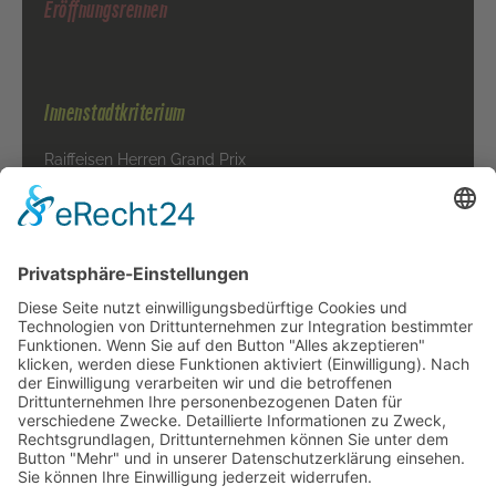
Eröffnungsrennen
Innenstadtkriterium
Raiffeisen Herren Grand Prix
Raiffeisen Damen Grand Prix
BOA Kids - Race
VIP-Tickets
Presse
Sponsoren
Veranstalter
Junioren-Rundfahrt
1. Etappe
2. Etappe